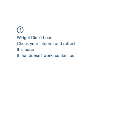
Widget Didn’t Load
Check your internet and refresh
this page.
If that doesn’t work, contact us.
Entre em contato:
47
3347 0208
faleconosco@sitiocaminhonovo.org.br
Encontre-nos:
Rua Manoel Abílio de Borba, 1881
Morretes - Balneário Piçarras - SC – Brasil