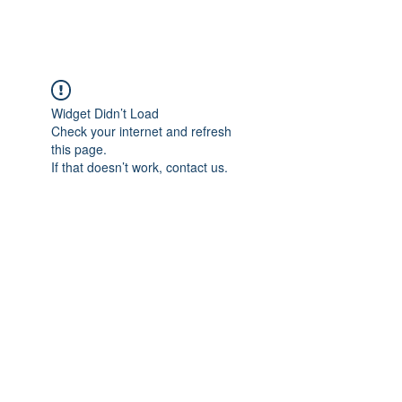
Widget Didn’t Load
Check your internet and refresh
this page.
If that doesn’t work, contact us.
Entre em contato:
47
3347 0208
faleconosco@sitiocaminhonovo.org.br
Encontre-nos:
Rua Manoel Abílio de Borba, 1881
Morretes - Balneário Piçarras - SC – Brasil