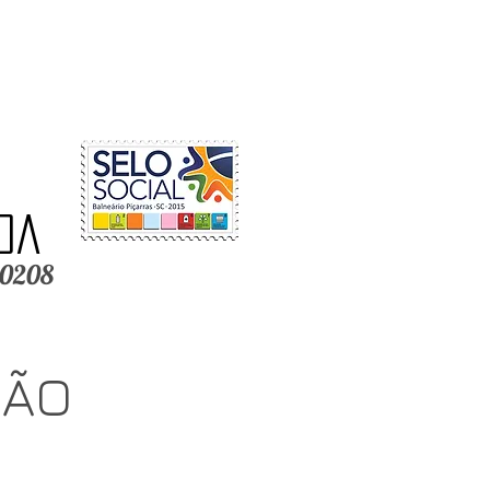
a
da
-0208
ÇÃO