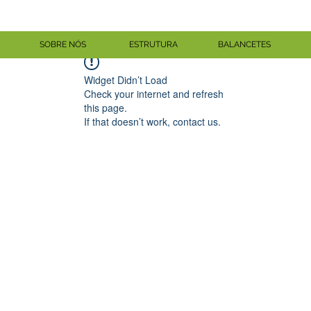
SOBRE NÓS
ESTRUTURA
BALANCETES
Widget Didn’t Load
Check your internet and refresh
this page.
If that doesn’t work, contact us.