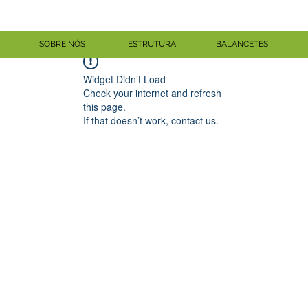
SOBRE NÓS
ESTRUTURA
BALANCETES
Widget Didn’t Load
Check your internet and refresh
this page.
If that doesn’t work, contact us.