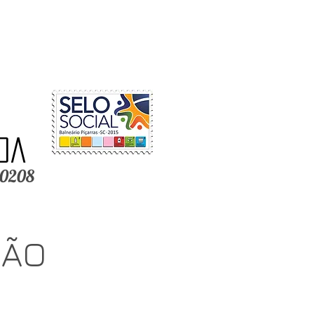
a
da
-0208
ÇÃO