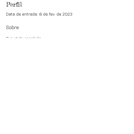
Perfil
Data de entrada: 8 de fev. de 2023
Sobre
0
curtida recebida
0
comentário recebido
0
melhor resposta
ESCREVA PARA OS ACOLHIDOS!!
Entre em contato:
47
3347 0208
faleconosco@sitiocaminhonovo.org.br
Encontre-nos:
Rua Manoel Abílio de Borba, 1881
Morretes - Balneário Piçarras - SC – Brasil
© 2022
SÍTIO CAMINHO NOVO